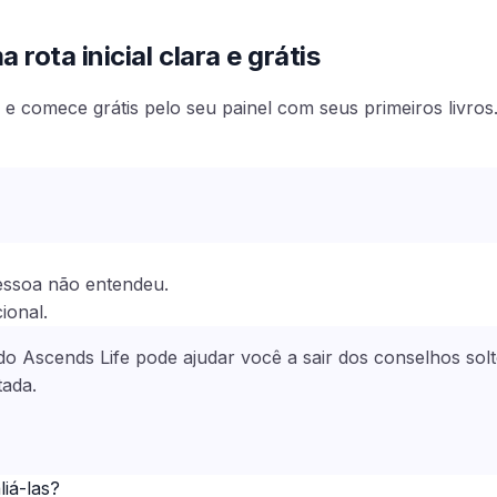
rota inicial clara e grátis
e comece grátis pelo seu painel com seus primeiros livros
pessoa não entendeu.
ional.
l do Ascends Life pode ajudar você a sair dos conselhos so
ada.
iá-las?