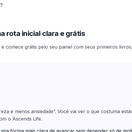
s?
rota inicial clara e grátis
e comece grátis pelo seu painel com seus primeiros livros
areza e menos ansiedade”. Você vai ver o que costuma est
com o Ascends Life.
 uma forma mais clara de avançar sem depender só de mot