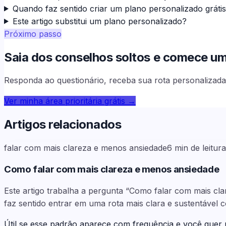
Quando faz sentido criar um plano personalizado gráti
Este artigo substitui um plano personalizado?
Próximo passo
Saia dos conselhos soltos e comece uma 
Responda ao questionário, receba sua rota personalizada 
Ver minha área prioritária grátis
→
Artigos relacionados
falar com mais clareza e menos ansiedade
6
min de leitura
Como falar com mais clareza e menos ansiedade
Este artigo trabalha a pergunta “Como falar com mais cl
faz sentido entrar em uma rota mais clara e sustentável 
Útil se esse padrão aparece com frequência e você quer