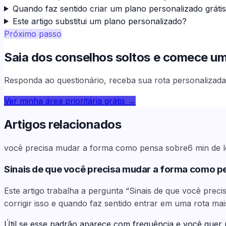
Quando faz sentido criar um plano personalizado gráti
Este artigo substitui um plano personalizado?
Próximo passo
Saia dos conselhos soltos e comece uma 
Responda ao questionário, receba sua rota personalizada 
Ver minha área prioritária grátis
→
Artigos relacionados
você precisa mudar a forma como pensa sobre
6
min de l
Sinais de que você precisa mudar a forma como p
Este artigo trabalha a pergunta “Sinais de que você pre
corrigir isso e quando faz sentido entrar em uma rota mai
Útil se esse padrão aparece com frequência e você quer