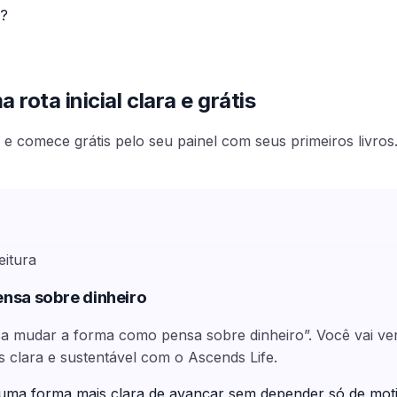
s?
rota inicial clara e grátis
e comece grátis pelo seu painel com seus primeiros livros
eitura
ensa sobre dinheiro
cisa mudar a forma como pensa sobre dinheiro”. Você vai 
s clara e sustentável com o Ascends Life.
 uma forma mais clara de avançar sem depender só de mot