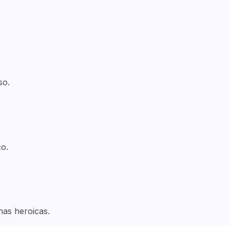
so.
o.
nas heroicas.