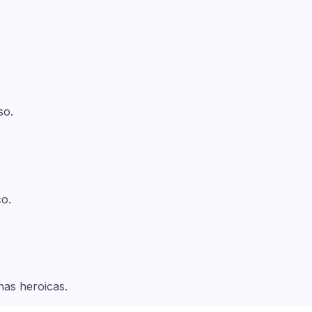
so.
o.
nas heroicas.