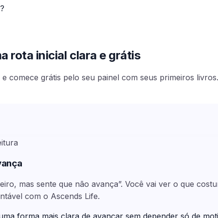
s?
rota inicial clara e grátis
e comece grátis pelo seu painel com seus primeiros livros
eitura
vança
heiro, mas sente que não avança”. Você vai ver o que cost
entável com o Ascends Life.
 uma forma mais clara de avançar sem depender só de mot